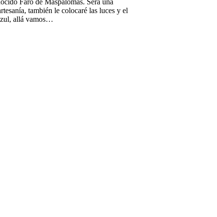
conocido Faro de Maspalomas. Será una
cobre
rtesanía, también le colocaré las luces y el
y
 azul, allá vamos…
una
barrica
de
vino…