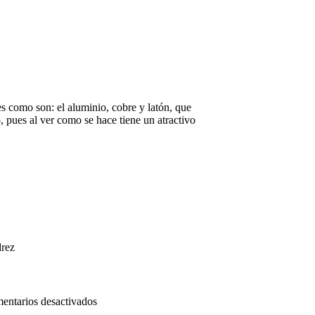
es como son: el aluminio, cobre y latón, que
o, pues al ver como se hace tiene un atractivo
drez
en
entarios desactivados
banqueta