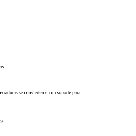
en
Barbacoa
ajustable
en
os
barrica
mueble
bar
3
herraduras se convierten en un soporte para
en
os
Soporte
expositor