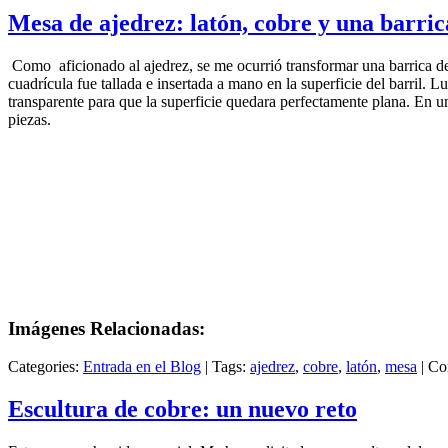
Mesa de ajedrez: latón, cobre y una barri
Como aficionado al ajedrez, se me ocurrió transformar una barrica 
cuadrícula fue tallada e insertada a mano en la superficie del barril. L
transparente para que la superficie quedara perfectamente plana. En un
piezas.
Imágenes Relacionadas:
Categories:
Entrada en el Blog
|
Tags:
ajedrez
,
cobre
,
latón
,
mesa
|
Co
Escultura de cobre: un nuevo reto