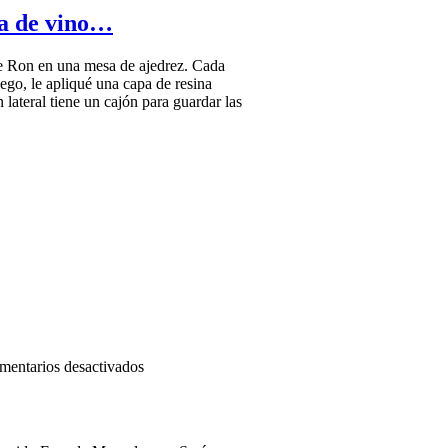
de
ca de vino…
barrica
de Ron en una mesa de ajedrez. Cada
uego, le apliqué una capa de resina
 lateral tiene un cajón para guardar las
en
mentarios desactivados
Mesa
de
ajedrez:
latón,