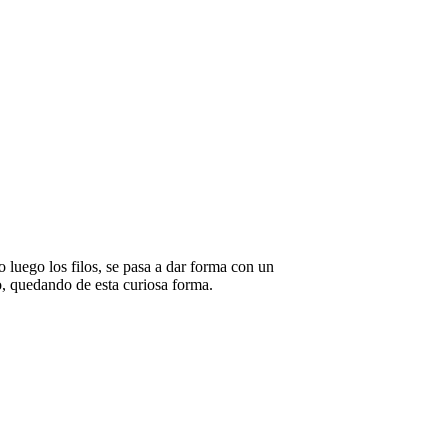
de
botellas
 luego los filos, se pasa a dar forma con un
o, quedando de esta curiosa forma.