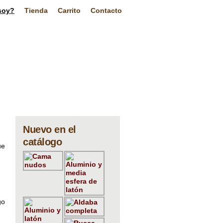
soy?
Tienda
Carrito
Contacto
Nuevo en el
catálogo
ue
go