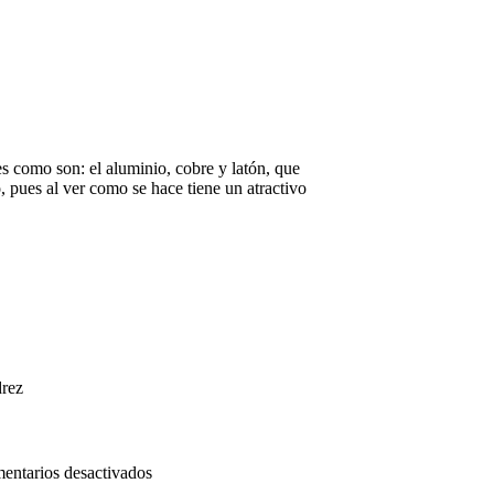
es como son: el aluminio, cobre y latón, que
o, pues al ver como se hace tiene un atractivo
drez
en
entarios desactivados
banqueta