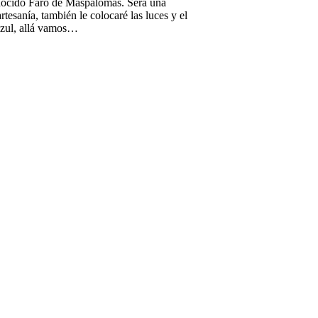
conocido Faro de Maspalomas. Será una
cobre
rtesanía, también le colocaré las luces y el
y
 azul, allá vamos…
una
barrica
de
vino…