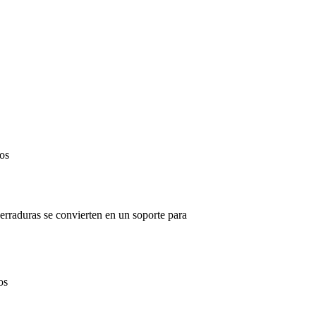
en
Barbacoa
ajustable
en
os
barrica
mueble
bar
3
herraduras se convierten en un soporte para
en
os
Soporte
expositor