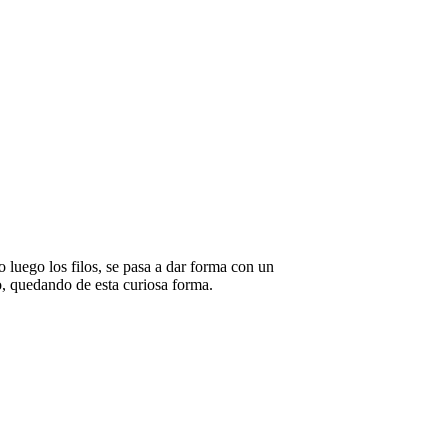
de
botellas
 luego los filos, se pasa a dar forma con un
o, quedando de esta curiosa forma.