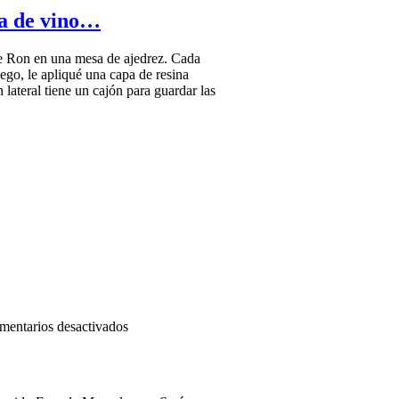
de
ca de vino…
barrica
de Ron en una mesa de ajedrez. Cada
uego, le apliqué una capa de resina
 lateral tiene un cajón para guardar las
en
mentarios desactivados
Mesa
de
ajedrez:
latón,