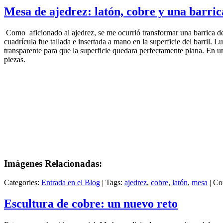
Mesa de ajedrez: latón, cobre y una barri
Como aficionado al ajedrez, se me ocurrió transformar una barrica 
cuadrícula fue tallada e insertada a mano en la superficie del barril. L
transparente para que la superficie quedara perfectamente plana. En un
piezas.
Imágenes Relacionadas:
Categories:
Entrada en el Blog
|
Tags:
ajedrez
,
cobre
,
latón
,
mesa
|
Co
Escultura de cobre: un nuevo reto